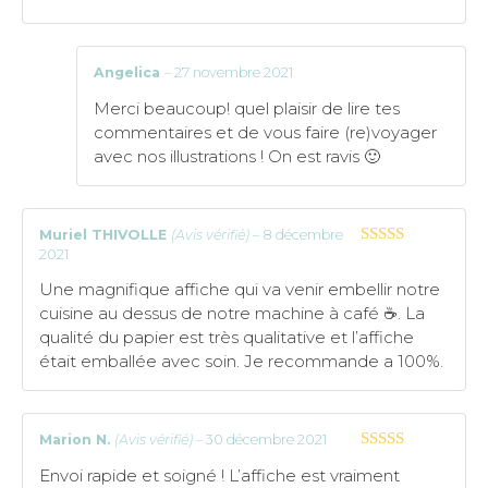
Angelica
–
27 novembre 2021
Merci beaucoup! quel plaisir de lire tes
commentaires et de vous faire (re)voyager
avec nos illustrations ! On est ravis 🙂
Muriel THIVOLLE
(Avis vérifié)
–
8 décembre
2021
5
sur 5
Une magnifique affiche qui va venir embellir notre
cuisine au dessus de notre machine à café ☕️. La
qualité du papier est très qualitative et l’affiche
était emballée avec soin. Je recommande a 100%.
Marion N.
(Avis vérifié)
–
30 décembre 2021
5
sur 5
Envoi rapide et soigné ! L’affiche est vraiment