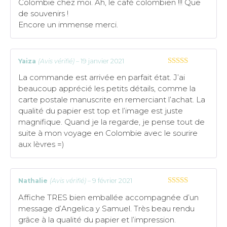
Colombie chez moi. Ah, le café colombien !!! Que
de souvenirs !
Encore un immense merci.
Yaiza
(Avis vérifié)
–
19 janvier 2021
5
sur 5
La commande est arrivée en parfait état. J’ai
beaucoup apprécié les petits détails, comme la
carte postale manuscrite en remerciant l’achat. La
qualité du papier est top et l’image est juste
magnifique. Quand je la regarde, je pense tout de
suite à mon voyage en Colombie avec le sourire
aux lèvres =)
Nathalie
(Avis vérifié)
–
9 février 2021
5
sur 5
Affiche TRES bien emballée accompagnée d’un
message d’Angelica y Samuel. Très beau rendu
grâce à la qualité du papier et l’impression.