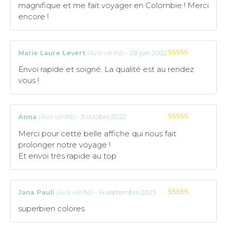
magnifique et me fait voyager en Colombie ! Merci
encore !
Marie Laure Levert
(Avis vérifié)
–
28 juin 2022
5
sur 5
Envoi rapide et soigné. La qualité est au rendez
vous !
Anna
(Avis vérifié)
–
3 octobre 2022
5
sur 5
Merci pour cette belle affiche qui nous fait
prolonger notre voyage !
Et envoi très rapide au top
Jana Pauli
(Avis vérifié)
–
14 septembre 2023
5
sur 5
superbien colores