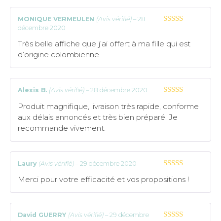
MONIQUE VERMEULEN
(Avis vérifié)
–
28
décembre 2020
5
sur 5
Très belle affiche que j’ai offert à ma fille qui est
d’origine colombienne
Alexis B.
(Avis vérifié)
–
28 décembre 2020
5
sur 5
Produit magnifique, livraison très rapide, conforme
aux délais annoncés et très bien préparé. Je
recommande vivement.
Laury
(Avis vérifié)
–
29 décembre 2020
5
sur 5
Merci pour votre efficacité et vos propositions !
David GUERRY
(Avis vérifié)
–
29 décembre