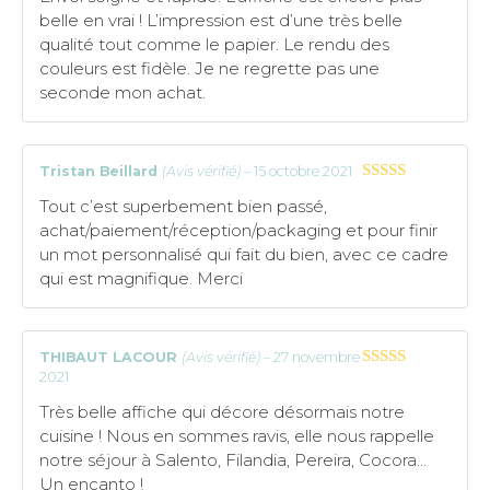
belle en vrai ! L’impression est d’une très belle
qualité tout comme le papier. Le rendu des
couleurs est fidèle. Je ne regrette pas une
seconde mon achat.
Tristan Beillard
(Avis vérifié)
–
15 octobre 2021
5
sur 5
Tout c’est superbement bien passé,
achat/paiement/réception/packaging et pour finir
un mot personnalisé qui fait du bien, avec ce cadre
qui est magnifique. Merci
THIBAUT LACOUR
(Avis vérifié)
–
27 novembre
2021
5
sur 5
Très belle affiche qui décore désormais notre
cuisine ! Nous en sommes ravis, elle nous rappelle
notre séjour à Salento, Filandia, Pereira, Cocora…
Un encanto !