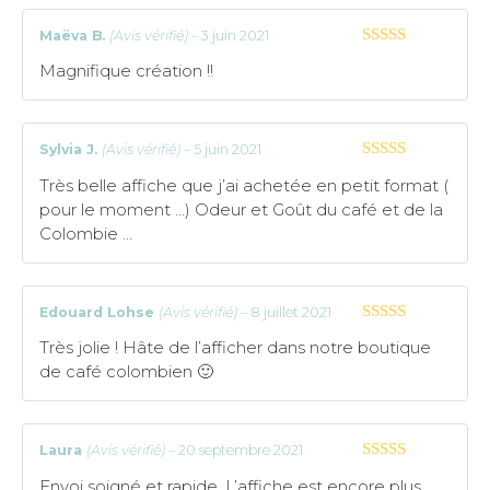
Maëva B.
(Avis vérifié)
–
3 juin 2021
5
sur 5
Magnifique création !!
Sylvia J.
(Avis vérifié)
–
5 juin 2021
5
sur 5
Très belle affiche que j’ai achetée en petit format (
pour le moment …) Odeur et Goût du café et de la
Colombie …
Edouard Lohse
(Avis vérifié)
–
8 juillet 2021
5
sur 5
Très jolie ! Hâte de l’afficher dans notre boutique
de café colombien 🙂
Laura
(Avis vérifié)
–
20 septembre 2021
5
sur 5
Envoi soigné et rapide. L’affiche est encore plus