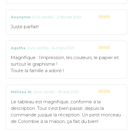
Anonyme
(Avis vérifié)
–
21 février 2021
5
sur 5
Juste parfait!
Agatha
(Avis vérifié)
–
14 mars 2021
5
sur 5
Magnifique : l’impression, les couleurs, le papier et
surtout le graphisme !
Toute la famille a adoré !
Mélissa M.
(Avis vérifié)
–
19 mai 2021
5
sur 5
Le tableau est magnifique, conforme à la
description. Tout s’est bien passé, depuis la
commande jusque la réception. Un petit morceau
de Colombie à la maison, ça fait du bien!