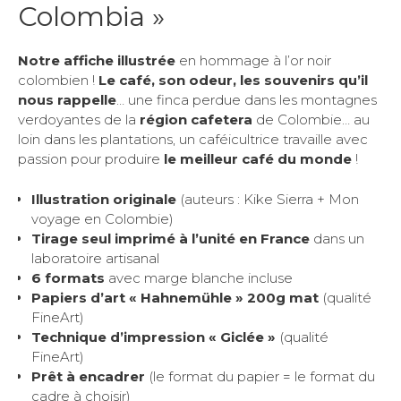
COLOMBIA
Colombia »
-
Affiche
Notre affiche illustrée
en hommage à l’or noir
illustrée
colombien !
Le café, son odeur, les souvenirs qu’il
de
nous rappelle
… une finca perdue dans les montagnes
Colombie
verdoyantes de la
région cafetera
de Colombie… au
à
loin dans les plantations, un caféicultrice travaille avec
encadrer
passion pour produire
le meilleur café du monde
!
Illustration originale
(auteurs : Kike Sierra + Mon
voyage en Colombie)
Tirage seul i
mprimé à l’unité en France
dans un
laboratoire artisanal
6 formats
avec marge blanche incluse
Papiers d’art « Hahnemühle » 200g mat
(qualité
FineArt)
Technique d’impression « Giclée »
(qualité
FineArt)
Prêt à encadrer
(le format du papier = le format du
cadre à choisir)