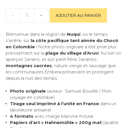
AJOUTER AU PANIER
quantité
de
NUQUÍ
Bienvenue dans la région de
Nuquí
, où le temps
-
s’arrête, sur
la côte pacifique tant aimée du Chocó
Photo
en Colombie
! Notre photo originale a été prise plus
originale
précisément sur la
plage du village d’Arusí
. Au loin on
de
aperçoit Janano, et son petit frère Jananito,
Colombie
montagnes sacrées
, nature vierge et sauvage que
à
les communautés Embera préservent et protègent
encadrer
depuis la nuit des temps.
Photo originale
(auteur : Samuel Bourille / Mon
voyage en colombie)
Tirage seul i
mprimé à l’unité en France
dans un
laboratoire artisanal
4 formats
avec marge blanche incluse
Papiers d’art « Hahnemühle » 200g mat
(qualité