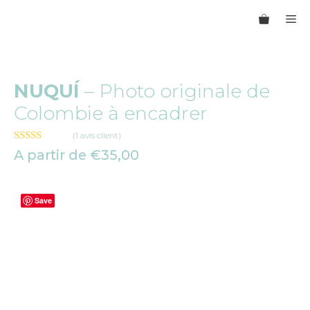
Aller
M
au
contenu
NUQUÍ
– Photo originale de
Colombie à encadrer
(
1
avis client)
5.00
sur 5
A partir de
€
35,00
Save